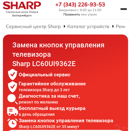
+7 (343) 226-93-53
Ежедневно с 9:00 до 21:00
Сервисный центр Sharp
в
Позвонить
мне утром
Екатеринбурге
Сервисный центр Sharp
Каталог устройств
Ремон
Замена кнопок управления
телевизора
Sharp LC60UI9362E
Официальный сервис
Гарантийное обслуживание
телевизора Sharp до 3 лет
Диагностика за наш счет,
ремонт по желанию
Бесплатный выезд курьера
в день обращения
Замена кнопок управления телевизора
Sharp LC60UI9362E от 35 минут