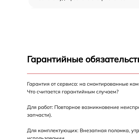
Замена USB порта Sharp LC40FI3012E
Замена разъёмов (HDMI, DVI, Дисплей
порта) Sharp LC40FI3012E
Замена модуля Wi-Fi Sharp LC40FI3012E
Гарантийные обязательст
Ремонт цепи питания Sharp LC40FI3012E
Прошивка блока управления Sharp
Гарантия от сервиса: на смонтированные ко
LC40FI3012E
Что считается гарантийным случаем?
Замена лампы подсветки Sharp LC40FI3012
Для работ: Повторное возникновение неиспр
запчасти).
Замена контроллера Sharp LC40FI3012E
Для комплектующих: Внезапная поломка, утр
Ремонт блока управления Sharp LC40FI301
использовании.