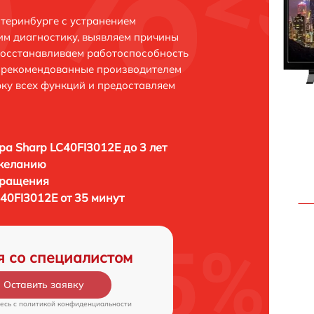
атеринбурге с устранением
м диагностику, выявляем причины
восстанавливаем работоспособность
и рекомендованные производителем
рку всех функций и предоставляем
ра Sharp LC40FI3012E до 3 лет
 желанию
бращения
40FI3012E от 35 минут
я со специалистом
Оставить заявку
есь c
политикой конфиденциальности