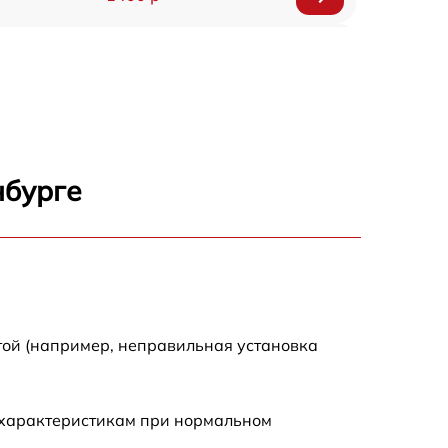
1200 р
1200 р
1000 р
нбурге
1800 р
900 р
1200 р
той (например, неправильная установка
1300 р
 характеристикам при нормальном
1000 р