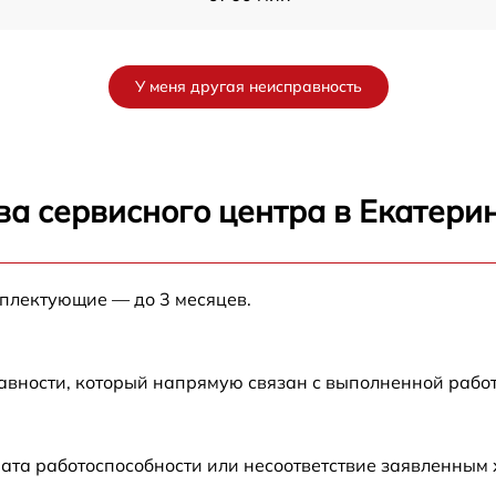
от 60 мин
У меня другая неисправность
от 60 мин
от 60 мин
ва сервисного центра в Екатери
от 60 мин
мплектующие — до 3 месяцев.
от 60 мин
E
от 60 мин
авности, который напрямую связан с выполненной рабо
от 60 мин
ата работоспособности или несоответствие заявленным
2E
от 60 мин