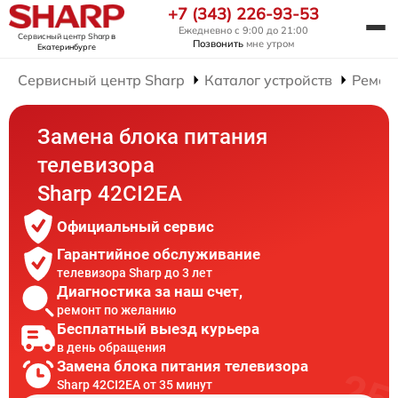
+7 (343) 226-93-53
Ежедневно с 9:00 до 21:00
Сервисный центр Sharp
в
Позвонить
мне утром
Екатеринбурге
Сервисный центр Sharp
Каталог устройств
Ремон
Замена блока питания
телевизора
Sharp 42CI2EA
Официальный сервис
Гарантийное обслуживание
телевизора Sharp до 3 лет
Диагностика за наш счет,
ремонт по желанию
Бесплатный выезд курьера
в день обращения
Замена блока питания телевизора
Sharp 42CI2EA от 35 минут