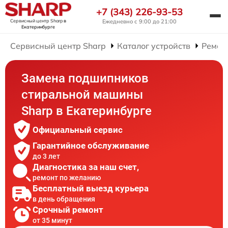
+7 (343) 226-93-53
Сервисный центр Sharp
в
Ежедневно с 9:00 до 21:00
Екатеринбурге
Сервисный центр Sharp
Каталог устройств
Ремон
Замена подшипников
стиральной машины
Sharp в Екатеринбурге
Официальный сервис
Гарантийное обслуживание
до 3 лет
Диагностика за наш счет,
ремонт по желанию
Бесплатный выезд курьера
в день обращения
Срочный ремонт
от 35 минут