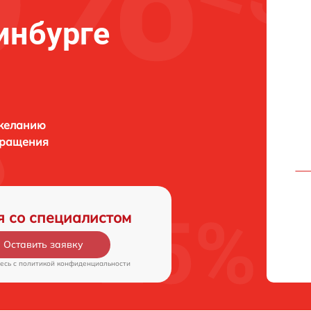
инбурге
 желанию
бращения
я со специалистом
Оставить заявку
есь c
политикой конфиденциальности