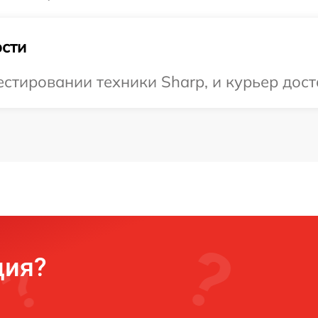
сти
тировании техники Sharp, и курьер доста
ция?