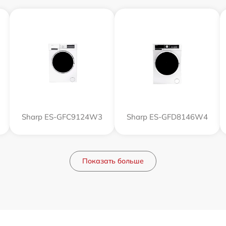
Sharp ES-GFC9124W3
Sharp ES-GFD8146W4
Показать больше