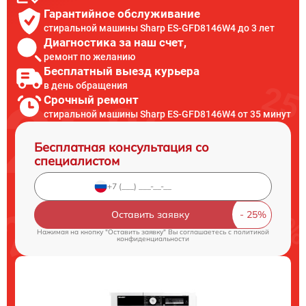
Гарантийное обслуживание
стиральной машины Sharp ES-GFD8146W4 до 3 лет
Диагностика за наш счет,
ремонт по желанию
Бесплатный выезд курьера
в день обращения
Срочный ремонт
стиральной машины Sharp ES-GFD8146W4 от 35 минут
Бесплатная консультация со
специалистом
Оставить заявку
Нажимая на кнопку "Оставить заявку" Вы соглашаетесь c
политикой
конфиденциальности