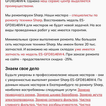
GFD8146W4. Однако
наш сервис-центр выделяется
преимуществами
.
Мы ремонтируем Sharp. Наши мастера -
специалисты по
ремонту техники Sharp
. Восстановить модель ES-
GFD8146W4 для мастеров не будет новой задачей. На все
виды проведенных работ у нас имеется гарантия.
Минимальные сроки выполнения ремонта. Мы большая
сеть мастерских техники Sharp. Мы имеем более 20 тыс.
запчастей. И возможно на наших складах
уже имеется
запчасть на модель ES-GFD8146W4
. При заказе ремонта
на сайте - предоставляется скидка -25%.
Знаем свое дело
Будьте уверены в профессионализме наших мастеров - они
с уверенностью выполнят ремонт Sharp ES-GFD8146W4. По
данным наших мастеров в Екатеринбурге по ремонту Sharp,
наиболее востребованы следующие услуги:
Замена
приводного ремня
,
Замена шкива барабана
,
Замена жгута
электропроводки
,
Замена сетевого фильтра
,
Чистка
сливного фильтра
,
Чистка разбрызгивателя
,
Чистка