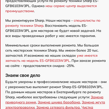
предоставляющих услуги по ремонту техники Sharp ES-
GFB6103W3PL. Однако
наш сервис-центр выделяется
преимуществами
.
Мы ремонтируем Sharp. Наши мастера -
специалисты по
ремонту техники Sharp
. Восстановить модель ES-
GFB6103W3PL для мастеров не будет новой задачей. На
все виды проведенных работ у нас имеется гарантия.
Минимальные сроки выполнения ремонта. Мы большая
сеть мастерских техники Sharp. Мы имеем более 20 тыс.
запчастей. И возможно на наших складах
уже имеется
запчасть на модель ES-GFB6103W3PL
. При заказе ремонта
на сайте - предоставляется скидка -25%.
Знаем свое дело
Будьте уверены в профессионализме наших мастеров - они
с уверенностью выполнят ремонт Sharp ES-GFB6103W3PL.
По данным наших мастеров в Екатеринбурге по ремонту
Sharp, наиболее востребованы следующие услуги:
Замена
приводного ремня
,
Замена шкива барабана
,
Замена жгута
электропроводки
,
Замена сетевого фильтра
,
Чистка