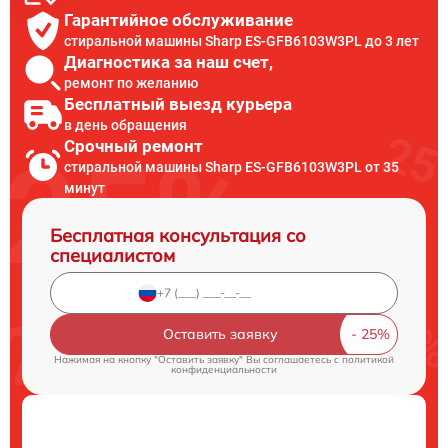
Гарантийное обслуживание
стиральной машины Sharp ES-GFB6103W3PL до 3 лет
Диагностика за наш счет,
ремонт по желанию
Бесплатный выезд курьера
в день обращения
Срочный ремонт
стиральной машины Sharp ES-GFB6103W3PL от 35
минут
Бесплатная консультация со
специалистом
Оставить заявку
Нажимая на кнопку "Оставить заявку" Вы соглашаетесь c
политикой
конфиденциальности