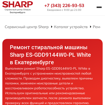
+7 (343) 226-93-53
Сервисный центр Sharp
в
Ежедневно с 9:00 до 21:00
Екатеринбурге
Сервисный центр Sharp
Каталог устройств
Ремон
Ремонт стиральной машины
Sharp ES-GDD9144W0-PL White
в Екатеринбурге
Выполняем ремонт Sharp ES-GDD9144W0-PL White в
Екатеринбурге с устранением неисправностей любой
сложности. Проводим диагностику, выявляем причины
поломки, заменяем неисправные детали и
восстанавливаем работоспособность устройства.
Используем оригинальные или рекомендованные
производителем запчасти, после ремонта выполняем
проверку всех функций и предоставляем гарантию.