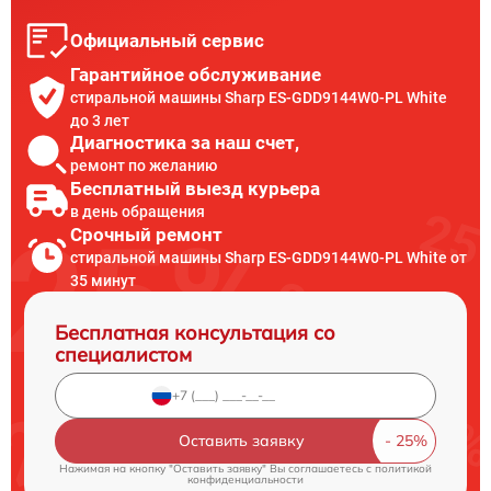
Официальный сервис
Гарантийное обслуживание
стиральной машины Sharp ES-GDD9144W0-PL White
до 3 лет
Диагностика за наш счет,
ремонт по желанию
Бесплатный выезд курьера
в день обращения
Срочный ремонт
стиральной машины Sharp ES-GDD9144W0-PL White от
35 минут
Бесплатная консультация со
специалистом
Оставить заявку
Нажимая на кнопку "Оставить заявку" Вы соглашаетесь c
политикой
конфиденциальности