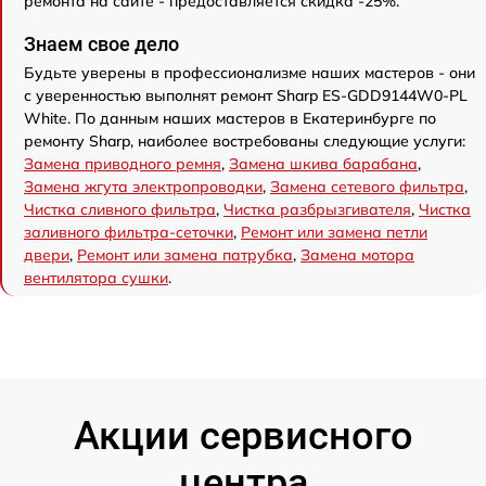
ремонта на сайте - предоставляется скидка -25%.
Знаем свое дело
Будьте уверены в профессионализме наших мастеров - они
с уверенностью выполнят ремонт Sharp ES-GDD9144W0-PL
White. По данным наших мастеров в Екатеринбурге по
ремонту Sharp, наиболее востребованы следующие услуги:
Замена приводного ремня
,
Замена шкива барабана
,
Замена жгута электропроводки
,
Замена сетевого фильтра
,
Чистка сливного фильтра
,
Чистка разбрызгивателя
,
Чистка
заливного фильтра-сеточки
,
Ремонт или замена петли
двери
,
Ремонт или замена патрубка
,
Замена мотора
вентилятора сушки
.
Акции сервисного
центра