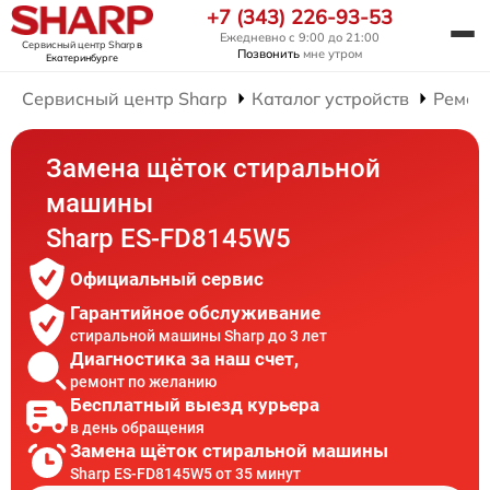
+7 (343) 226-93-53
Ежедневно с 9:00 до 21:00
Сервисный центр Sharp
в
Позвонить
мне утром
Екатеринбурге
Сервисный центр Sharp
Каталог устройств
Ремон
Замена щёток стиральной
машины
Sharp ES-FD8145W5
Официальный сервис
Гарантийное обслуживание
стиральной машины Sharp до 3 лет
Диагностика за наш счет,
ремонт по желанию
Бесплатный выезд курьера
в день обращения
Замена щёток стиральной машины
Sharp ES-FD8145W5 от 35 минут