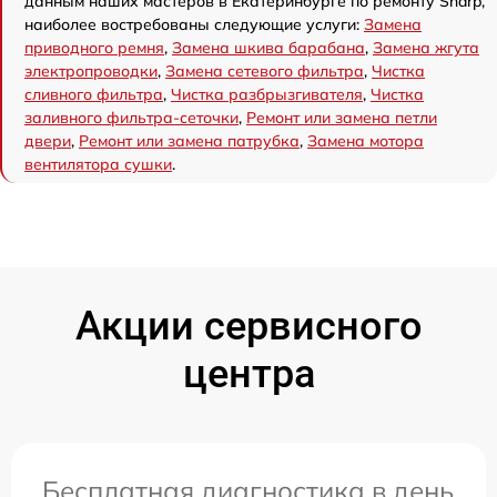
данным наших мастеров в Екатеринбурге по ремонту Sharp,
наиболее востребованы следующие услуги:
Замена
приводного ремня
,
Замена шкива барабана
,
Замена жгута
электропроводки
,
Замена сетевого фильтра
,
Чистка
сливного фильтра
,
Чистка разбрызгивателя
,
Чистка
заливного фильтра-сеточки
,
Ремонт или замена петли
двери
,
Ремонт или замена патрубка
,
Замена мотора
вентилятора сушки
.
Акции сервисного
центра
Бесплатная диагностика в день