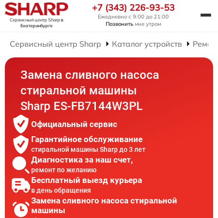
+7 (343) 226-93-53
Ежедневно с 9:00 до 21:00
Сервисный центр Sharp
в
Позвонить
мне утром
Екатеринбурге
Сервисный центр Sharp
Каталог устройств
Ремон
Замена сливного насоса
стиральной машины
Sharp ES-FB7144W3PL
Официальный сервис
Гарантийное обслуживание
стиральной машины Sharp до 3 лет
Диагностика за наш счет,
ремонт по желанию
Бесплатный выезд курьера
в день обращения
Замена сливного насоса стиральной
машины