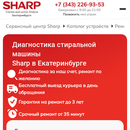
+7 (343) 226-93-53
Ежедневно с 9:00 до 21:00
Сервисный центр Sharp
в
Позвонить
мне утром
Екатеринбурге
Сервисный центр Sharp
Каталог устройств
Ремон
Диагностика стиральной
машины
Sharp в Екатеринбурге
Диагностика за наш счет, ремонт по
желанию
Бесплатный выезд курьера в день
обращения
Гарантия на ремонт до 3 лет
Срочный ремонт от 35 минут