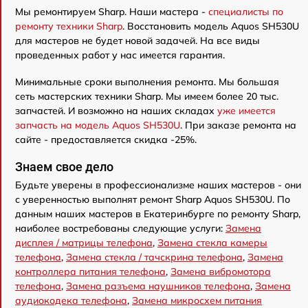
Мы ремонтируем Sharp. Наши мастера -
специалисты по
ремонту техники Sharp
. Восстановить модель Aquos SH530U
для мастеров не будет новой задачей. На все виды
проведенных работ у нас имеется гарантия.
Минимальные сроки выполнения ремонта. Мы большая
сеть мастерских техники Sharp. Мы имеем более 20 тыс.
запчастей. И возможно на наших складах
уже имеется
запчасть на модель Aquos SH530U
. При заказе ремонта на
сайте - предоставляется скидка -25%.
Знаем свое дело
Будьте уверены в профессионализме наших мастеров - они
с уверенностью выполнят ремонт Sharp Aquos SH530U. По
данным наших мастеров в Екатеринбурге по ремонту Sharp,
наиболее востребованы следующие услуги:
Замена
дисплея / матрицы телефона
,
Замена стекла камеры
телефона
,
Замена стекла / тачскрина телефона
,
Замена
контроллера питания телефона
,
Замена вибромотора
телефона
,
Замена разъема наушников телефона
,
Замена
аудиокодека телефона
,
Замена микросхем питания