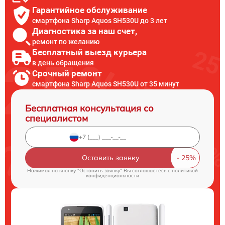
Гарантийное обслуживание
смартфона Sharp Aquos SH530U до 3 лет
Диагностика за наш счет,
ремонт по желанию
Бесплатный выезд курьера
в день обращения
Срочный ремонт
смартфона Sharp Aquos SH530U от 35 минут
Бесплатная консультация со
специалистом
Оставить заявку
Нажимая на кнопку "Оставить заявку" Вы соглашаетесь c
политикой
конфиденциальности