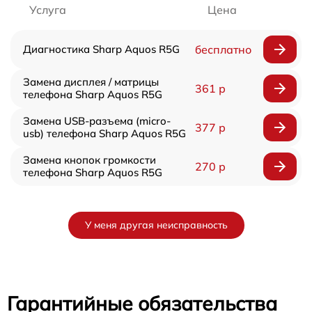
Услуга
Цена
Диагностика Sharp Aquos R5G
бесплатно
Замена дисплея / матрицы
361 р
телефона Sharp Aquos R5G
Замена USB-разъема (micro-
377 р
usb) телефона Sharp Aquos R5G
Замена кнопок громкости
270 р
телефона Sharp Aquos R5G
У меня другая неисправность
Гарантийные обязательства