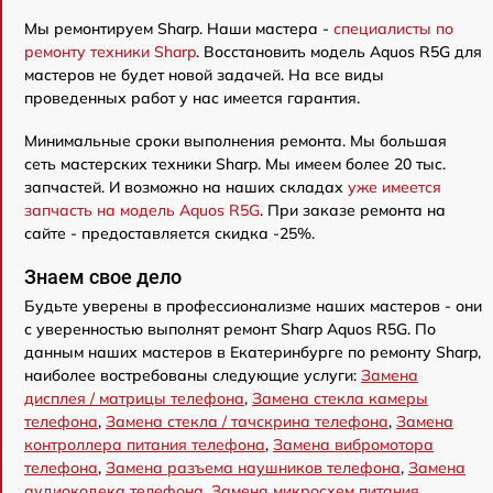
Мы ремонтируем Sharp. Наши мастера -
специалисты по
ремонту техники Sharp
. Восстановить модель Aquos R5G для
мастеров не будет новой задачей. На все виды
проведенных работ у нас имеется гарантия.
Минимальные сроки выполнения ремонта. Мы большая
сеть мастерских техники Sharp. Мы имеем более 20 тыс.
запчастей. И возможно на наших складах
уже имеется
запчасть на модель Aquos R5G
. При заказе ремонта на
сайте - предоставляется скидка -25%.
Знаем свое дело
Будьте уверены в профессионализме наших мастеров - они
с уверенностью выполнят ремонт Sharp Aquos R5G. По
данным наших мастеров в Екатеринбурге по ремонту Sharp,
наиболее востребованы следующие услуги:
Замена
дисплея / матрицы телефона
,
Замена стекла камеры
телефона
,
Замена стекла / тачскрина телефона
,
Замена
контроллера питания телефона
,
Замена вибромотора
телефона
,
Замена разъема наушников телефона
,
Замена
аудиокодека телефона
,
Замена микросхем питания