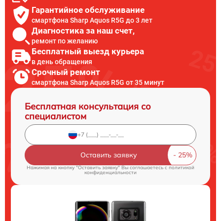
Гарантийное обслуживание
смартфона Sharp Aquos R5G до 3 лет
Диагностика за наш счет,
ремонт по желанию
Бесплатный выезд курьера
в день обращения
Срочный ремонт
смартфона Sharp Aquos R5G от 35 минут
Бесплатная консультация со
специалистом
Оставить заявку
Нажимая на кнопку "Оставить заявку" Вы соглашаетесь c
политикой
конфиденциальности