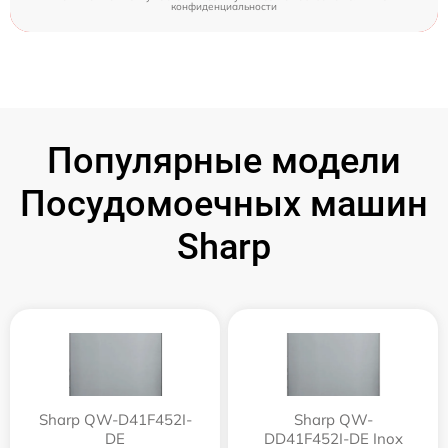
конфиденциальности
Популярные модели
Посудомоечных машин
Sharp
Sharp QW-D41F452I-
Sharp QW-
DE
DD41F452I-DE Inox