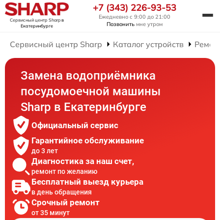
+7 (343) 226-93-53
Ежедневно с 9:00 до 21:00
Сервисный центр Sharp
в
Позвонить
мне утром
Екатеринбурге
Сервисный центр Sharp
Каталог устройств
Ремон
Замена водоприёмника
посудомоечной машины
Sharp в Екатеринбурге
Официальный сервис
Гарантийное обслуживание
до 3 лет
Диагностика за наш счет,
ремонт по желанию
Бесплатный выезд курьера
в день обращения
Срочный ремонт
от 35 минут