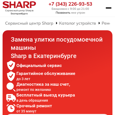
+7 (343) 226-93-53
Ежедневно с 9:00 до 21:00
Сервисный центр Sharp
в
Позвонить
мне утром
Екатеринбурге
Сервисный центр Sharp
Каталог устройств
Ремон
Замена улитки посудомоечной
машины
Sharp в Екатеринбурге
Официальный сервис
Гарантийное обслуживание
до 3 лет
Диагностика за наш счет,
ремонт по желанию
Бесплатный выезд курьера
в день обращения
Срочный ремонт
от 35 минут