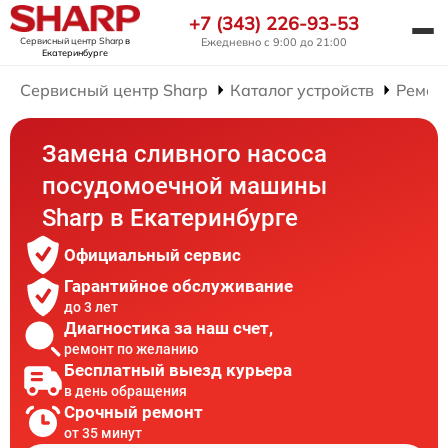
+7 (343) 226-93-53
Сервисный центр Sharp
в
Ежедневно с 9:00 до 21:00
Екатеринбурге
Сервисный центр Sharp
Каталог устройств
Ремон
Замена сливного насоса
посудомоечной машины
Sharp в Екатеринбурге
Официальный сервис
Гарантийное обслуживание
до 3 лет
Диагностика за наш счет,
ремонт по желанию
Бесплатный выезд курьера
в день обращения
Срочный ремонт
от 35 минут