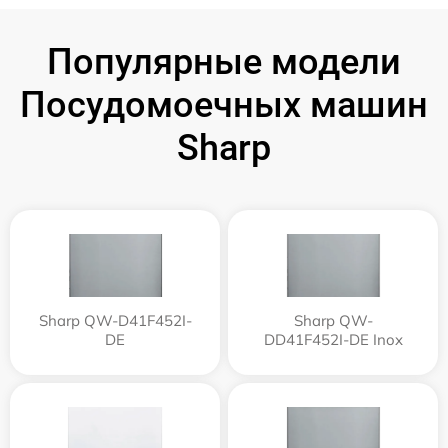
Популярные модели
Посудомоечных машин
Sharp
Sharp QW-D41F452I-
Sharp QW-
DE
DD41F452I-DE Inox