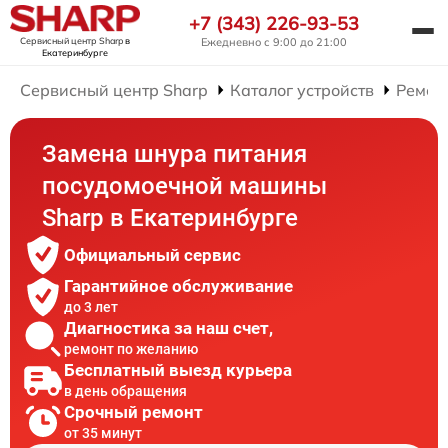
+7 (343) 226-93-53
Сервисный центр Sharp
в
Ежедневно с 9:00 до 21:00
Екатеринбурге
Сервисный центр Sharp
Каталог устройств
Ремон
Замена шнура питания
посудомоечной машины
Sharp в Екатеринбурге
Официальный сервис
Гарантийное обслуживание
до 3 лет
Диагностика за наш счет,
ремонт по желанию
Бесплатный выезд курьера
в день обращения
Срочный ремонт
от 35 минут