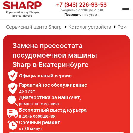
+7 (343) 226-93-53
Ежедневно с 9:00 до 21:00
Сервисный центр Sharp
в
Позвонить
мне утром
Екатеринбурге
Сервисный центр Sharp
Каталог устройств
Ремон
Замена прессостата
посудомоечной машины
Sharp в Екатеринбурге
Официальный сервис
Гарантийное обслуживание
до 3 лет
Диагностика за наш счет,
ремонт по желанию
Бесплатный выезд курьера
в день обращения
Срочный ремонт
от 35 минут