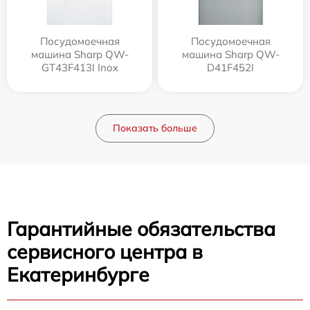
Посудомоечная
Посудомоечная
машина Sharp QW-
машина Sharp QW-
GT43F413I Inox
D41F452I
Показать больше
Гарантийные обязательства
сервисного центра в
Екатеринбурге