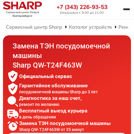
+7 (343) 226-93-53
Сервисный центр Sharp
в
Ежедневно с 9:00 до 21:00
Екатеринбурге
Сервисный центр Sharp
Каталог устройств
Ремон
Замена ТЭН посудомоечной
машины
Sharp QW-T24F463W
Официальный сервис
Гарантийное обслуживание
посудомоечной машины Sharp до 3 лет
Диагностика за наш счет,
ремонт по желанию
Бесплатный выезд курьера
в день обращения
Замена ТЭН посудомоечной машины
Sharp QW-T24F463W от 35 минут