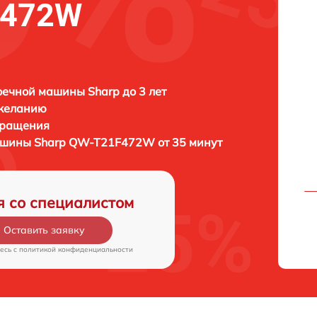
F472W
ечной машины Sharp до 3 лет
 желанию
бращения
машины
Sharp QW-T21F472W от 35 минут
я со специалистом
Оставить заявку
есь c
политикой конфиденциальности