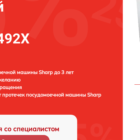
й
492X
ечной машины Sharp до 3 лет
 желанию
бращения
от протечек посудомоечной машины
Sharp
я со специалистом