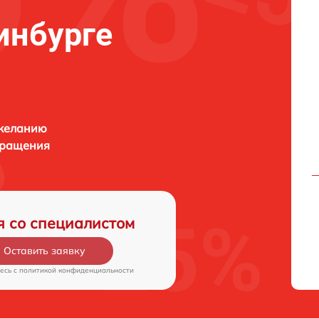
инбурге
 желанию
бращения
я со специалистом
Оставить заявку
есь c
политикой конфиденциальности