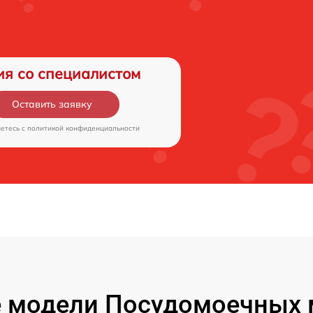
ия со специалистом
Оставить заявку
аетесь c
политикой конфиденциальности
 модели Посудомоечных 