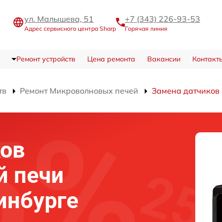
ул. Малышева, 51
+7 (343) 226-93-53
Адрес сервисного центра Sharp
Горячая линия
Ремонт устройств
Цена ремонта
Вакансии
Контакт
тв
Ремонт Микроволновых печей
Замена датчиков
ков
й печи
инбурге