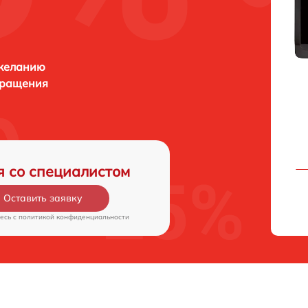
 желанию
бращения
я со специалистом
Оставить заявку
есь c
политикой конфиденциальности