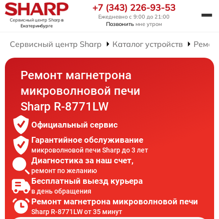
+7 (343) 226-93-53
Ежедневно с 9:00 до 21:00
Сервисный центр Sharp
в
Позвонить
мне утром
Екатеринбурге
Сервисный центр Sharp
Каталог устройств
Ремон
Ремонт магнетрона
микроволновой печи
Sharp R-8771LW
Официальный сервис
Гарантийное обслуживание
микроволновой печи Sharp до 3 лет
Диагностика за наш счет,
ремонт по желанию
Бесплатный выезд курьера
в день обращения
Ремонт магнетрона микроволновой печи
Sharp R-8771LW от 35 минут