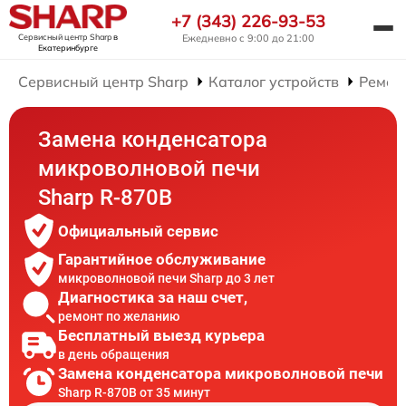
+7 (343) 226-93-53
Сервисный центр Sharp
в
Ежедневно с 9:00 до 21:00
Екатеринбурге
Сервисный центр Sharp
Каталог устройств
Ремон
Замена конденсатора
микроволновой печи
Sharp R-870B
Официальный сервис
Гарантийное обслуживание
микроволновой печи Sharp до 3 лет
Диагностика за наш счет,
ремонт по желанию
Бесплатный выезд курьера
в день обращения
Замена конденсатора микроволновой печи
Sharp R-870B от 35 минут