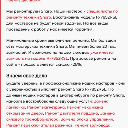
Мы ремонтируем Sharp. Наши мастера -
специалисты по
ремонту техники Sharp
. Восстановить модель R-7852RSL
для мастеров не будет новой задачей. На все виды
проведенных работ у нас имеется гарантия.
Минимальные сроки выполнения ремонта. Мы большая
сеть мастерских техники Sharp. Мы имеем более 20 тыс.
запчастей. И возможно на наших складах
уже имеется
запчасть на модель R-7852RSL
. При заказе ремонта на
сайте - предоставляется скидка -25%.
Знаем свое дело
Будьте уверены в профессионализме наших мастеров - они
с уверенностью выполнят ремонт Sharp R-7852RSL. По
данным наших мастеров в Екатеринбурге по ремонту Sharp,
наиболее востребованы следующие услуги:
Замена
лампочки
,
Ремонт магнетрона
,
Ремонт механизма
открывания двери
,
Ремонт двигателя поддона
,
Замена
силового трансформатора
,
Замена блока управления
,
Ремонт переключателей режимов
,
Ремонт волновода
,