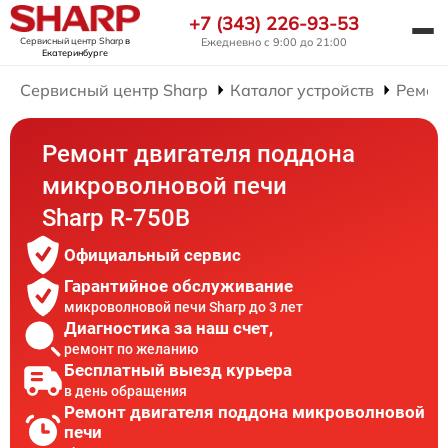
+7 (343) 226-93-53
Сервисный центр Sharp
в
Ежедневно с 9:00 до 21:00
Екатеринбурге
Сервисный центр Sharp
Каталог устройств
Ремон
Ремонт двигателя поддона
микроволновой печи
Sharp R-750B
Официальный сервис
Гарантийное обслуживание
микроволновой печи Sharp до 3 лет
Диагностика за наш счет,
ремонт по желанию
Бесплатный выезд курьера
в день обращения
Ремонт двигателя поддона микроволновой
печи