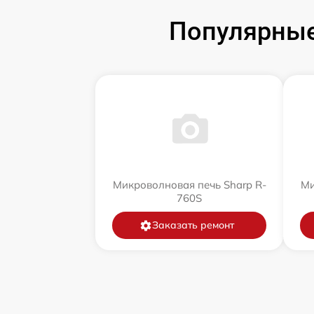
Популярные
Микроволновая печь Sharp R-
Ми
760S
Заказать ремонт