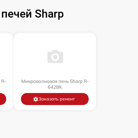
печей Sharp
 R-
Микроволновая печь Sharp R-
642BK
Заказать ремонт