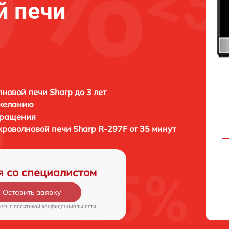
й печи
новой печи Sharp до 3 лет
 желанию
бращения
кроволновой печи
Sharp R-297F от 35 минут
я со специалистом
Оставить заявку
есь c
политикой конфиденциальности