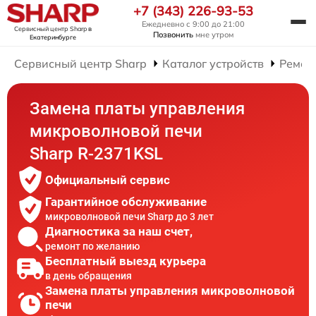
+7 (343) 226-93-53
Ежедневно с 9:00 до 21:00
Сервисный центр Sharp
в
Позвонить
мне утром
Екатеринбурге
Сервисный центр Sharp
Каталог устройств
Ремон
Замена платы управления
микроволновой печи
Sharp R-2371KSL
Официальный сервис
Гарантийное обслуживание
микроволновой печи Sharp до 3 лет
Диагностика за наш счет,
ремонт по желанию
Бесплатный выезд курьера
в день обращения
Замена платы управления микроволновой
печи