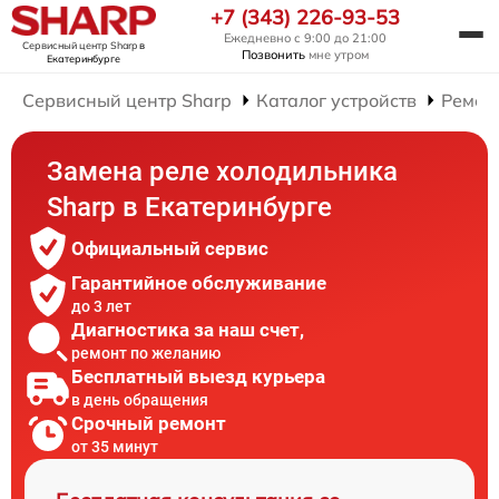
+7 (343) 226-93-53
Ежедневно с 9:00 до 21:00
Сервисный центр Sharp
в
Позвонить
мне утром
Екатеринбурге
Сервисный центр Sharp
Каталог устройств
Ремон
Замена реле холодильника
Sharp в Екатеринбурге
Официальный сервис
Гарантийное обслуживание
до 3 лет
Диагностика за наш счет,
ремонт по желанию
Бесплатный выезд курьера
в день обращения
Срочный ремонт
от 35 минут