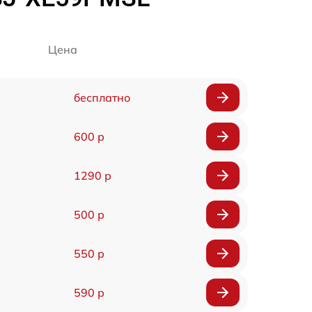
Цена
бесплатно
600 р
1290 р
500 р
550 р
590 р