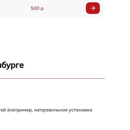
500 р
650 р
500 р
650 р
нбурге
710 р
590 р
650 р
той (например, неправильная установка
800 р