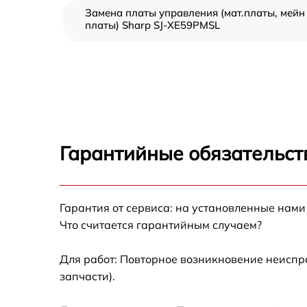
Замена платы управления (мат.платы, мейн
платы) Sharp SJ-XE59PMSL
Ремонт/замена датчика температуры Sharp
SJ-XE59PMSL
Замена термостата Sharp SJ-XE59PMSL
Замена усилителей Sharp SJ-XE59PMSL
Гарантийные обязательст
Замена таймера Sharp SJ-XE59PMSL
Гарантия от сервиса: на установленные нами
Замена электросхемы Sharp SJ-XE59PMSL
Что считается гарантийным случаем?
Ремонт испарителя Sharp SJ-XE59PMSL
Для работ: Повторное возникновение неиспр
запчасти).
Устранение засора трубопровода Sharp SJ-
XE59PMSL