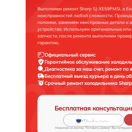
Выполняем ремонт Sharp SJ-XE59PMSL в Ек
неисправностей любой сложности. Проводи
поломки, заменяем неисправные детали и 
устройства. Используем оригинальные ил
запчасти, после ремонта выполняем прове
гарантию.
Официальный сервис
Гарантийное обслуживание
холодиль
Диагностика за наш счет,
ремонт по
Бесплатный выезд курьера
в день о
Срочный ремонт
холодильника Sharp
Бесплатная консультаци
Нажимая на кнопку "Оставить заявку" Вы соглашает