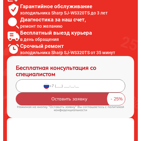
Гарантийное обслуживание
холодильника Sharp SJ-WS320TS до 3 лет
Диагностика за наш счет,
ремонт по желанию
Бесплатный выезд курьера
в день обращения
Срочный ремонт
холодильника Sharp SJ-WS320TS от 35 минут
Бесплатная консультация со
специалистом
Оставить заявку
Нажимая на кнопку "Оставить заявку" Вы соглашаетесь c
политикой
конфиденциальности