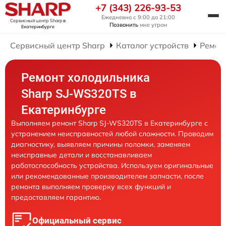
+7 (343) 226-93-53
Ежедневно с 9:00 до 21:00
Сервисный центр Sharp
в
Позвонить
мне утром
Екатеринбурге
Сервисный центр Sharp
Каталог устройств
Ремон
Ремонт холодильника
Sharp SJ-WS320TS в
Екатеринбурге
Выполняем ремонт Sharp SJ-WS320TS в Екатеринбурге с
устранением неисправностей любой сложности. Проводим
диагностику, выявляем причины поломки, заменяем
неисправные детали и восстанавливаем
работоспособность устройства. Используем оригинальные
или рекомендованные производителем запчасти, после
ремонта выполняем проверку всех функций и
предоставляем гарантию.
Официальный сервис