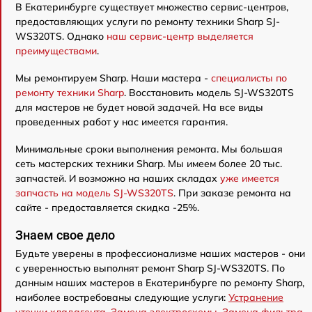
В Екатеринбурге существует множество сервис-центров,
предоставляющих услуги по ремонту техники Sharp SJ-
WS320TS. Однако
наш сервис-центр выделяется
преимуществами
.
Мы ремонтируем Sharp. Наши мастера -
специалисты по
ремонту техники Sharp
. Восстановить модель SJ-WS320TS
для мастеров не будет новой задачей. На все виды
проведенных работ у нас имеется гарантия.
Минимальные сроки выполнения ремонта. Мы большая
сеть мастерских техники Sharp. Мы имеем более 20 тыс.
запчастей. И возможно на наших складах
уже имеется
запчасть на модель SJ-WS320TS
. При заказе ремонта на
сайте - предоставляется скидка -25%.
Знаем свое дело
Будьте уверены в профессионализме наших мастеров - они
с уверенностью выполнят ремонт Sharp SJ-WS320TS. По
данным наших мастеров в Екатеринбурге по ремонту Sharp,
наиболее востребованы следующие услуги:
Устранение
утечки хладагента
,
Замена электросхемы
,
Замена фильтра