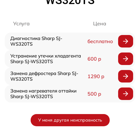
WS320TS
Услуга
Цена
Диагностика Sharp SJ-
бесплатно
WS320TS
Устранение утечки хладагента
600 р
Sharp SJ-WS320TS
Замена дефростера Sharp SJ-
1290 р
WS320TS
Замена нагревателя оттайки
500 р
Sharp SJ-WS320TS
У меня другая неисправность