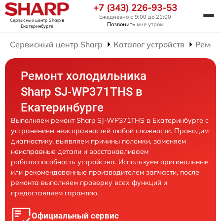
+7 (343) 226-93-53
Ежедневно с 9:00 до 21:00
Сервисный центр Sharp
в
Позвонить
мне утром
Екатеринбурге
Сервисный центр Sharp
Каталог устройств
Ремон
Ремонт холодильника
Sharp SJ-WP371THS в
Екатеринбурге
Выполняем ремонт Sharp SJ-WP371THS в Екатеринбурге с
устранением неисправностей любой сложности. Проводим
диагностику, выявляем причины поломки, заменяем
неисправные детали и восстанавливаем
работоспособность устройства. Используем оригинальные
или рекомендованные производителем запчасти, после
ремонта выполняем проверку всех функций и
предоставляем гарантию.
Официальный сервис