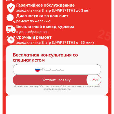
Гарантийное обслуживание
холодильника Sharp SJ-WP371THS до 3 лет
Диагностика за наш счет,
ремонт по желанию
Бесплатный выезд курьера
в день обращения
Срочный ремонт
холодильника Sharp SJ-WP371THS от 35 минут
Бесплатная консультация со
специалистом
Оставить заявку
Нажимая на кнопку "Оставить заявку" Вы соглашаетесь c
политикой
конфиденциальности