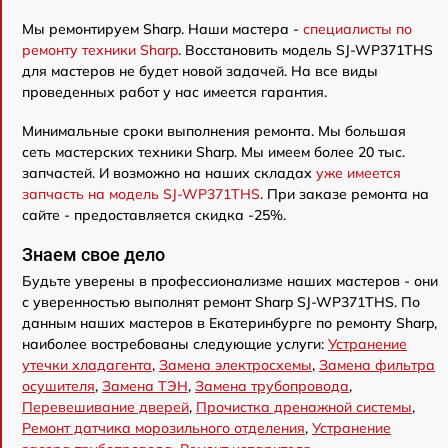
Мы ремонтируем Sharp. Наши мастера -
специалисты по
ремонту техники Sharp
. Восстановить модель SJ-WP371THS
для мастеров не будет новой задачей. На все виды
проведенных работ у нас имеется гарантия.
Минимальные сроки выполнения ремонта. Мы большая
сеть мастерских техники Sharp. Мы имеем более 20 тыс.
запчастей. И возможно на наших складах
уже имеется
запчасть на модель SJ-WP371THS
. При заказе ремонта на
сайте - предоставляется скидка -25%.
Знаем свое дело
Будьте уверены в профессионализме наших мастеров - они
с уверенностью выполнят ремонт Sharp SJ-WP371THS. По
данным наших мастеров в Екатеринбурге по ремонту Sharp,
наиболее востребованы следующие услуги:
Устранение
утечки хладагента
,
Замена электросхемы
,
Замена фильтра
осушителя
,
Замена ТЭН
,
Замена трубопровода
,
Перевешивание дверей
,
Прочистка дренажной системы
,
Ремонт датчика морозильного отделения
,
Устранение