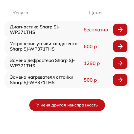
Услуга
Цена
Диагностика Sharp SJ-
бесплатно
WP371THS
Устранение утечки хладагента
600 р
Sharp SJ-WP371THS
Замена дефростера Sharp SJ-
1290 р
WP371THS
Замена нагревателя оттайки
500 р
Sharp SJ-WP371THS
У меня другая неисправность