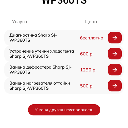
WP360TS
Услуга
Цена
Диагностика Sharp SJ-
бесплатно
WP360TS
Устранение утечки хладагента
600 р
Sharp SJ-WP360TS
Замена дефростера Sharp SJ-
1290 р
WP360TS
Замена нагревателя оттайки
500 р
Sharp SJ-WP360TS
У меня другая неисправность