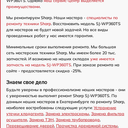
WP360TS. Однако
наш сервис-центр выделяется
преимуществами
.
Мы ремонтируем Sharp. Наши мастера -
специалисты по
ремонту техники Sharp
. Восстановить модель SJ-WP360TS
для мастеров не будет новой задачей. На все виды
проведенных работ у нас имеется гарантия.
Минимальные сроки выполнения ремонта. Мы большая
сеть мастерских техники Sharp. Мы имеем более 20 тыс.
запчастей. И возможно на наших складах
уже имеется
запчасть на модель SJ-WP360TS
. При заказе ремонта на
сайте - предоставляется скидка -25%.
Знаем свое дело
Будьте уверены в профессионализме наших мастеров - они
с уверенностью выполнят ремонт Sharp SJ-WP360TS. По
данным наших мастеров в Екатеринбурге по ремонту Sharp,
наиболее востребованы следующие услуги:
Устранение
утечки хладагента
,
Замена электросхемы
,
Замена фильтра
осушителя
,
Замена ТЭН
,
Замена трубопровода
,
Перевешивание дверей
,
Прочистка дренажной системы
,