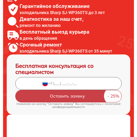
Гарантийное обслуживание
холодильника Sharp SJ-WP360TS до 3 лет
Диагностика за наш счет,
ремонт по желанию
Бесплатный выезд курьера
в день обращения
Срочный ремонт
холодильника Sharp SJ-WP360TS от 35 минут
Бесплатная консультация со
специалистом
Оставить заявку
Нажимая на кнопку "Оставить заявку" Вы соглашаетесь c
политикой
конфиденциальности