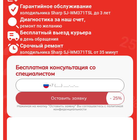
Гарантийное обслуживание
холодильника Sharp SJ-WM371TSL до 3 лет
Диагностика за наш счет,
ремонт по желанию
Бесплатный выезд курьера
в день обращения
Срочный ремонт
холодильника Sharp SJ-WM371TSL от 35 минут
Бесплатная консультация со
специалистом
Оставить заявку
Нажимая на кнопку "Оставить заявку" Вы соглашаетесь c
политикой
конфиденциальности