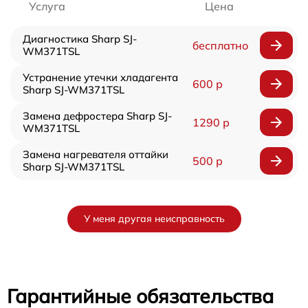
Услуга
Цена
Диагностика Sharp SJ-
бесплатно
WM371TSL
Устранение утечки хладагента
600 р
Sharp SJ-WM371TSL
Замена дефростера Sharp SJ-
1290 р
WM371TSL
Замена нагревателя оттайки
500 р
Sharp SJ-WM371TSL
У меня другая неисправность
Гарантийные обязательства