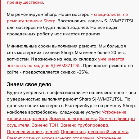
преимуществами
.
Мы ремонтируем Sharp. Наши мастера -
специалисты по
ремонту техники Sharp
. Восстановить модель SJ-WM371TSL
для мастеров не будет новой задачей. На все виды
проведенных работ у нас имеется гарантия.
Минимальные сроки выполнения ремонта. Мы большая
сеть мастерских техники Sharp. Мы имеем более 20 тыс.
запчастей. И возможно на наших складах
уже имеется
запчасть на модель SJ-WM371TSL
. При заказе ремонта на
сайте - предоставляется скидка -25%.
Знаем свое дело
Будьте уверены в профессионализме наших мастеров - они
с уверенностью выполнят ремонт Sharp SJ-WM371TSL. По
данным наших мастеров в Екатеринбурге по ремонту Sharp,
наиболее востребованы следующие услуги:
Устранение
утечки хладагента
,
Замена электросхемы
,
Замена фильтра
осушителя
,
Замена ТЭН
,
Замена трубопровода
,
Перевешивание дверей
,
Прочистка дренажной системы
,
Ремонт датчика морозильного отделения
,
Устранение