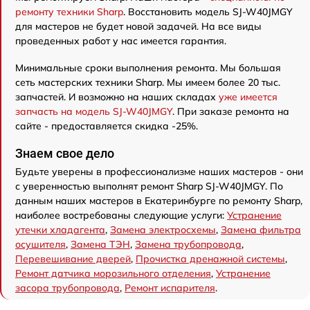
ремонту техники Sharp
. Восстановить модель SJ-W40JMGY
для мастеров не будет новой задачей. На все виды
проведенных работ у нас имеется гарантия.
Минимальные сроки выполнения ремонта. Мы большая
сеть мастерских техники Sharp. Мы имеем более 20 тыс.
запчастей. И возможно на наших складах
уже имеется
запчасть на модель SJ-W40JMGY
. При заказе ремонта на
сайте - предоставляется скидка -25%.
Знаем свое дело
Будьте уверены в профессионализме наших мастеров - они
с уверенностью выполнят ремонт Sharp SJ-W40JMGY. По
данным наших мастеров в Екатеринбурге по ремонту Sharp,
наиболее востребованы следующие услуги:
Устранение
утечки хладагента
,
Замена электросхемы
,
Замена фильтра
осушителя
,
Замена ТЭН
,
Замена трубопровода
,
Перевешивание дверей
,
Прочистка дренажной системы
,
Ремонт датчика морозильного отделения
,
Устранение
засора трубопровода
,
Ремонт испарителя
.