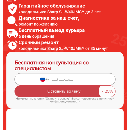
Гарантийное обслуживание
холодильника Sharp SJ-W40JMGY до 3 лет
Диагностика за наш счет,
ремонт по желанию
Бесплатный выезд курьера
в день обращения
Срочный ремонт
холодильника Sharp SJ-W40JMGY от 35 минут
Бесплатная консультация со
специалистом
Оставить заявку
Нажимая на кнопку "Оставить заявку" Вы соглашаетесь c
политикой
конфиденциальности