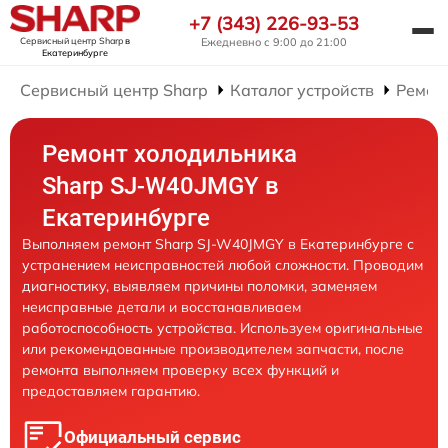
+7 (343) 226-93-53
Сервисный центр Sharp
в
Ежедневно с 9:00 до 21:00
Екатеринбурге
Сервисный центр Sharp
Каталог устройств
Ремон
Ремонт холодильника
Sharp SJ-W40JMGY в
Екатеринбурге
Выполняем ремонт Sharp SJ-W40JMGY в Екатеринбурге с
устранением неисправностей любой сложности. Проводим
диагностику, выявляем причины поломки, заменяем
неисправные детали и восстанавливаем
работоспособность устройства. Используем оригинальные
или рекомендованные производителем запчасти, после
ремонта выполняем проверку всех функций и
предоставляем гарантию.
Официальный сервис