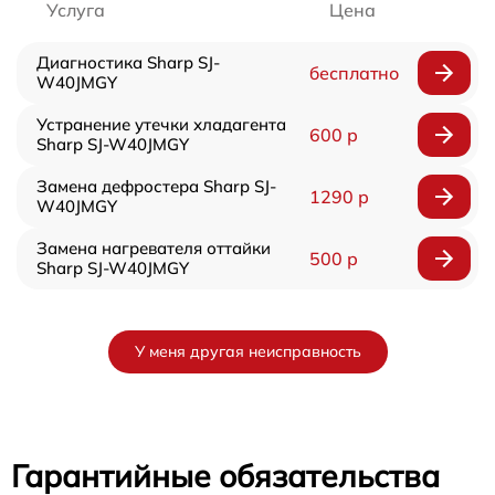
Услуга
Цена
Диагностика Sharp SJ-
бесплатно
W40JMGY
Устранение утечки хладагента
600 р
Sharp SJ-W40JMGY
Замена дефростера Sharp SJ-
1290 р
W40JMGY
Замена нагревателя оттайки
500 р
Sharp SJ-W40JMGY
У меня другая неисправность
Гарантийные обязательства