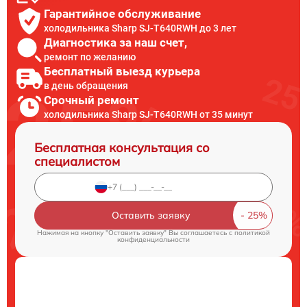
Гарантийное обслуживание
холодильника Sharp SJ-T640RWH до 3 лет
Диагностика за наш счет,
ремонт по желанию
Бесплатный выезд курьера
в день обращения
Срочный ремонт
холодильника Sharp SJ-T640RWH от 35 минут
Бесплатная консультация со
специалистом
Оставить заявку
Нажимая на кнопку "Оставить заявку" Вы соглашаетесь c
политикой
конфиденциальности