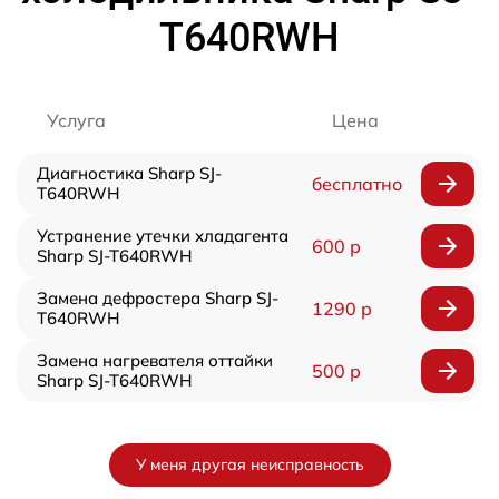
T640RWH
Услуга
Цена
Диагностика Sharp SJ-
бесплатно
T640RWH
Устранение утечки хладагента
600 р
Sharp SJ-T640RWH
Замена дефростера Sharp SJ-
1290 р
T640RWH
Замена нагревателя оттайки
500 р
Sharp SJ-T640RWH
У меня другая неисправность