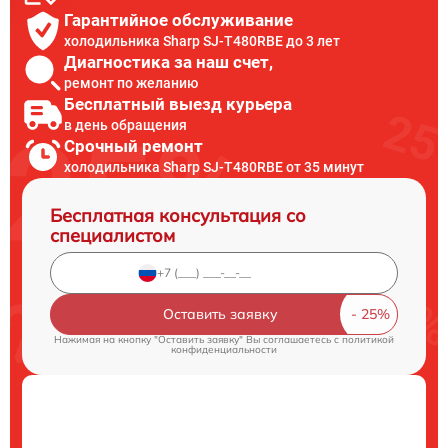
Гарантийное обслуживание
холодильника Sharp SJ-T480RBE до 3 лет
Диагностика за наш счет,
ремонт по желанию
Бесплатный выезд курьера
в день обращения
Срочный ремонт
холодильника Sharp SJ-T480RBE от 35 минут
Бесплатная консультация со
специалистом
Оставить заявку
Нажимая на кнопку "Оставить заявку" Вы соглашаетесь c
политикой
конфиденциальности