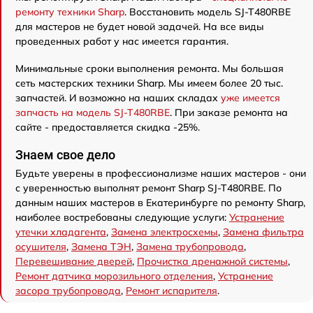
ремонту техники Sharp
. Восстановить модель SJ-T480RBE
для мастеров не будет новой задачей. На все виды
проведенных работ у нас имеется гарантия.
Минимальные сроки выполнения ремонта. Мы большая
сеть мастерских техники Sharp. Мы имеем более 20 тыс.
запчастей. И возможно на наших складах
уже имеется
запчасть на модель SJ-T480RBE
. При заказе ремонта на
сайте - предоставляется скидка -25%.
Знаем свое дело
Будьте уверены в профессионализме наших мастеров - они
с уверенностью выполнят ремонт Sharp SJ-T480RBE. По
данным наших мастеров в Екатеринбурге по ремонту Sharp,
наиболее востребованы следующие услуги:
Устранение
утечки хладагента
,
Замена электросхемы
,
Замена фильтра
осушителя
,
Замена ТЭН
,
Замена трубопровода
,
Перевешивание дверей
,
Прочистка дренажной системы
,
Ремонт датчика морозильного отделения
,
Устранение
засора трубопровода
,
Ремонт испарителя
.