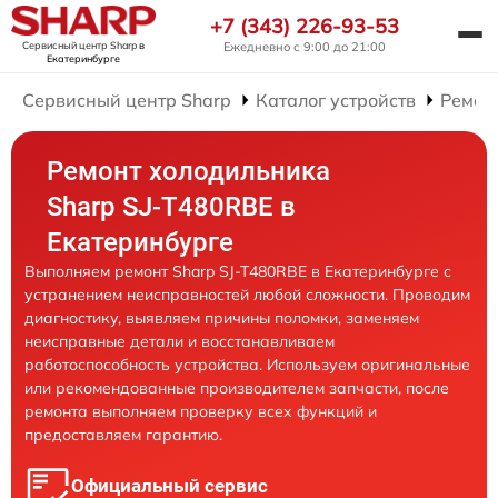
+7 (343) 226-93-53
Сервисный центр Sharp
в
Ежедневно с 9:00 до 21:00
Екатеринбурге
Сервисный центр Sharp
Каталог устройств
Ремон
Ремонт холодильника
Sharp SJ-T480RBE в
Екатеринбурге
Выполняем ремонт Sharp SJ-T480RBE в Екатеринбурге с
устранением неисправностей любой сложности. Проводим
диагностику, выявляем причины поломки, заменяем
неисправные детали и восстанавливаем
работоспособность устройства. Используем оригинальные
или рекомендованные производителем запчасти, после
ремонта выполняем проверку всех функций и
предоставляем гарантию.
Официальный сервис