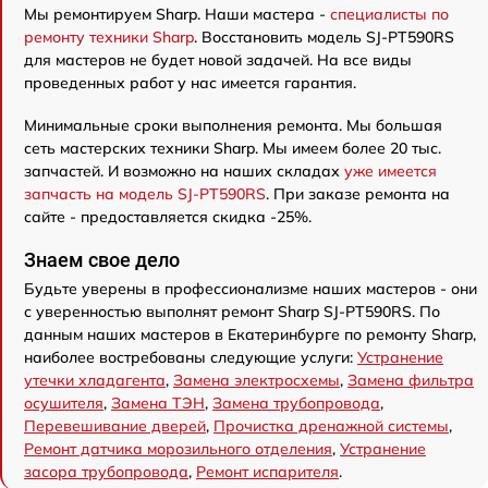
Мы ремонтируем Sharp. Наши мастера -
специалисты по
ремонту техники Sharp
. Восстановить модель SJ-PT590RS
для мастеров не будет новой задачей. На все виды
проведенных работ у нас имеется гарантия.
Минимальные сроки выполнения ремонта. Мы большая
сеть мастерских техники Sharp. Мы имеем более 20 тыс.
запчастей. И возможно на наших складах
уже имеется
запчасть на модель SJ-PT590RS
. При заказе ремонта на
сайте - предоставляется скидка -25%.
Знаем свое дело
Будьте уверены в профессионализме наших мастеров - они
с уверенностью выполнят ремонт Sharp SJ-PT590RS. По
данным наших мастеров в Екатеринбурге по ремонту Sharp,
наиболее востребованы следующие услуги:
Устранение
утечки хладагента
,
Замена электросхемы
,
Замена фильтра
осушителя
,
Замена ТЭН
,
Замена трубопровода
,
Перевешивание дверей
,
Прочистка дренажной системы
,
Ремонт датчика морозильного отделения
,
Устранение
засора трубопровода
,
Ремонт испарителя
.