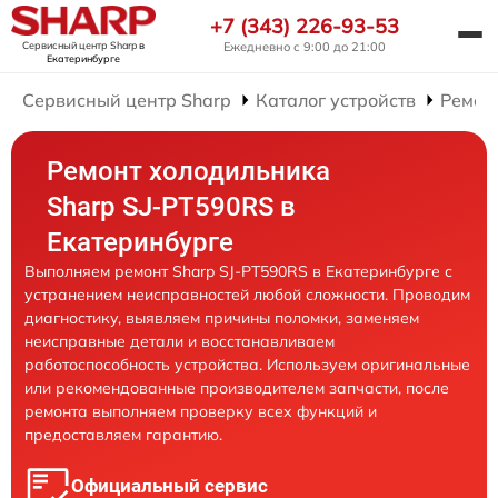
+7 (343) 226-93-53
Сервисный центр Sharp
в
Ежедневно с 9:00 до 21:00
Екатеринбурге
Сервисный центр Sharp
Каталог устройств
Ремон
Ремонт холодильника
Sharp SJ-PT590RS в
Екатеринбурге
Выполняем ремонт Sharp SJ-PT590RS в Екатеринбурге с
устранением неисправностей любой сложности. Проводим
диагностику, выявляем причины поломки, заменяем
неисправные детали и восстанавливаем
работоспособность устройства. Используем оригинальные
или рекомендованные производителем запчасти, после
ремонта выполняем проверку всех функций и
предоставляем гарантию.
Официальный сервис