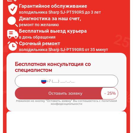
Гарантийное обслуживание
холодильника Sharp SJ-PT590RS до 3 лет
Диагностика за наш счет,
ремонт по желанию
Бесплатный выезд курьера
в день обращения
Срочный ремонт
холодильника Sharp SJ-PT590RS от 35 минут
Бесплатная консультация со
специалистом
Оставить заявку
Нажимая на кнопку "Оставить заявку" Вы соглашаетесь c
политикой
конфиденциальности