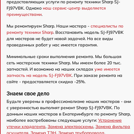
предоставляющих услуги по ремонту техники Sharp SJ-
FJ97VBK. Однако
наш сервис-центр выделяется
преимуществами
.
Мы ремонтируем Sharp. Наши мастера -
специалисты по
ремонту техники Sharp
. Восстановить модель SJ-FJ97VBK
для мастеров не будет новой задачей. На все виды
проведенных работ у нас имеется гарантия.
Минимальные сроки выполнения ремонта. Мы большая
сеть мастерских техники Sharp. Мы имеем более 20 тыс.
запчастей. И возможно на наших складах
уже имеется
запчасть на модель SJ-FJ97VBK
. При заказе ремонта на
сайте - предоставляется скидка -25%.
Знаем свое дело
Будьте уверены в профессионализме наших мастеров - они
с уверенностью выполнят ремонт Sharp SJ-FJ97VBK. По
данным наших мастеров в Екатеринбурге по ремонту Sharp,
наиболее востребованы следующие услуги:
Устранение
утечки хладагента
,
Замена электросхемы
,
Замена фильтра
осушителя
,
Замена ТЭН
,
Замена трубопровода
,