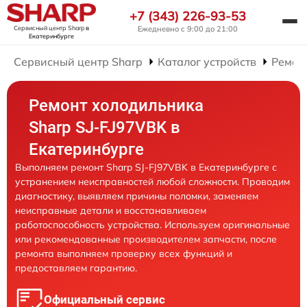
+7 (343) 226-93-53
Сервисный центр Sharp
в
Ежедневно с 9:00 до 21:00
Екатеринбурге
Сервисный центр Sharp
Каталог устройств
Ремон
Ремонт холодильника
Sharp SJ-FJ97VBK в
Екатеринбурге
Выполняем ремонт Sharp SJ-FJ97VBK в Екатеринбурге с
устранением неисправностей любой сложности. Проводим
диагностику, выявляем причины поломки, заменяем
неисправные детали и восстанавливаем
работоспособность устройства. Используем оригинальные
или рекомендованные производителем запчасти, после
ремонта выполняем проверку всех функций и
предоставляем гарантию.
Официальный сервис