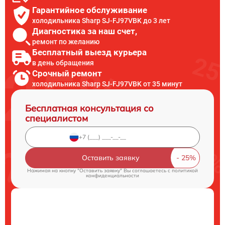
Гарантийное обслуживание
холодильника Sharp SJ-FJ97VBK до 3 лет
Диагностика за наш счет,
ремонт по желанию
Бесплатный выезд курьера
в день обращения
Срочный ремонт
холодильника Sharp SJ-FJ97VBK от 35 минут
Бесплатная консультация со
специалистом
Оставить заявку
Нажимая на кнопку "Оставить заявку" Вы соглашаетесь c
политикой
конфиденциальности