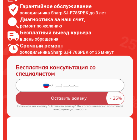
Гарантийное обслуживание
холодильника Sharp SJ-F78SPBK до 3 лет
Диагностика за наш счет,
ремонт по желанию
Бесплатный выезд курьера
в день обращения
Срочный ремонт
холодильника Sharp SJ-F78SPBK от 35 минут
Бесплатная консультация со
специалистом
Оставить заявку
Нажимая на кнопку "Оставить заявку" Вы соглашаетесь c
политикой
конфиденциальности