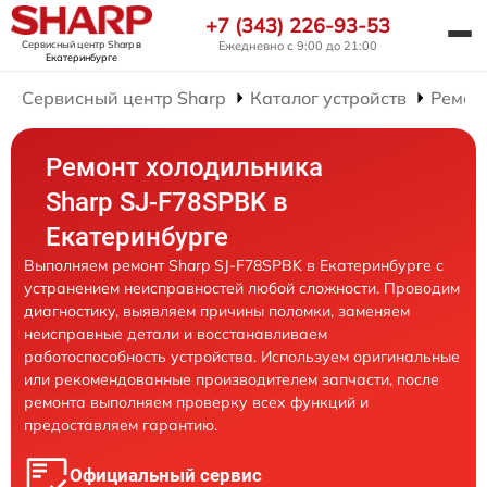
+7 (343) 226-93-53
Сервисный центр Sharp
в
Ежедневно с 9:00 до 21:00
Екатеринбурге
Сервисный центр Sharp
Каталог устройств
Ремон
Ремонт холодильника
Sharp SJ-F78SPBK в
Екатеринбурге
Выполняем ремонт Sharp SJ-F78SPBK в Екатеринбурге с
устранением неисправностей любой сложности. Проводим
диагностику, выявляем причины поломки, заменяем
неисправные детали и восстанавливаем
работоспособность устройства. Используем оригинальные
или рекомендованные производителем запчасти, после
ремонта выполняем проверку всех функций и
предоставляем гарантию.
Официальный сервис