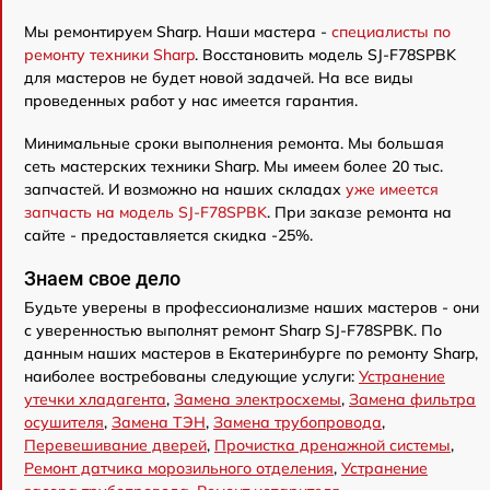
Мы ремонтируем Sharp. Наши мастера -
специалисты по
ремонту техники Sharp
. Восстановить модель SJ-F78SPBK
для мастеров не будет новой задачей. На все виды
проведенных работ у нас имеется гарантия.
Минимальные сроки выполнения ремонта. Мы большая
сеть мастерских техники Sharp. Мы имеем более 20 тыс.
запчастей. И возможно на наших складах
уже имеется
запчасть на модель SJ-F78SPBK
. При заказе ремонта на
сайте - предоставляется скидка -25%.
Знаем свое дело
Будьте уверены в профессионализме наших мастеров - они
с уверенностью выполнят ремонт Sharp SJ-F78SPBK. По
данным наших мастеров в Екатеринбурге по ремонту Sharp,
наиболее востребованы следующие услуги:
Устранение
утечки хладагента
,
Замена электросхемы
,
Замена фильтра
осушителя
,
Замена ТЭН
,
Замена трубопровода
,
Перевешивание дверей
,
Прочистка дренажной системы
,
Ремонт датчика морозильного отделения
,
Устранение