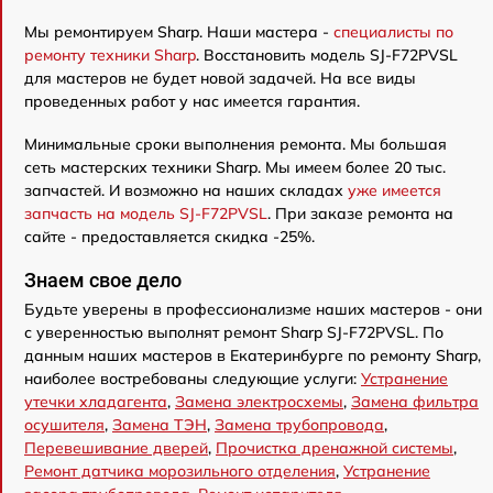
Мы ремонтируем Sharp. Наши мастера -
специалисты по
ремонту техники Sharp
. Восстановить модель SJ-F72PVSL
для мастеров не будет новой задачей. На все виды
проведенных работ у нас имеется гарантия.
Минимальные сроки выполнения ремонта. Мы большая
сеть мастерских техники Sharp. Мы имеем более 20 тыс.
запчастей. И возможно на наших складах
уже имеется
запчасть на модель SJ-F72PVSL
. При заказе ремонта на
сайте - предоставляется скидка -25%.
Знаем свое дело
Будьте уверены в профессионализме наших мастеров - они
с уверенностью выполнят ремонт Sharp SJ-F72PVSL. По
данным наших мастеров в Екатеринбурге по ремонту Sharp,
наиболее востребованы следующие услуги:
Устранение
утечки хладагента
,
Замена электросхемы
,
Замена фильтра
осушителя
,
Замена ТЭН
,
Замена трубопровода
,
Перевешивание дверей
,
Прочистка дренажной системы
,
Ремонт датчика морозильного отделения
,
Устранение