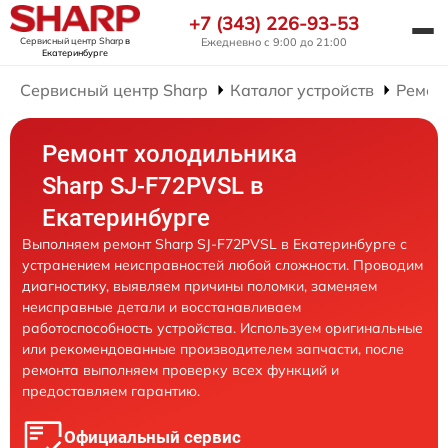
+7 (343) 226-93-53
Сервисный центр Sharp
в
Ежедневно с 9:00 до 21:00
Екатеринбурге
Сервисный центр Sharp
Каталог устройств
Ремон
Ремонт холодильника
Sharp SJ-F72PVSL в
Екатеринбурге
Выполняем ремонт Sharp SJ-F72PVSL в Екатеринбурге с
устранением неисправностей любой сложности. Проводим
диагностику, выявляем причины поломки, заменяем
неисправные детали и восстанавливаем
работоспособность устройства. Используем оригинальные
или рекомендованные производителем запчасти, после
ремонта выполняем проверку всех функций и
предоставляем гарантию.
Официальный сервис