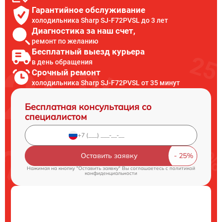
Гарантийное обслуживание
холодильника Sharp SJ-F72PVSL до 3 лет
Диагностика за наш счет,
ремонт по желанию
Бесплатный выезд курьера
в день обращения
Срочный ремонт
холодильника Sharp SJ-F72PVSL от 35 минут
Бесплатная консультация со
специалистом
Оставить заявку
Нажимая на кнопку "Оставить заявку" Вы соглашаетесь c
политикой
конфиденциальности