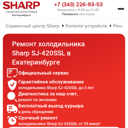
+7 (343) 226-93-53
Ежедневно с 9:00 до 21:00
Сервисный центр Sharp
в
Позвонить
мне утром
Екатеринбурге
Сервисный центр Sharp
Каталог устройств
Ремон
Ремонт холодильника
Sharp SJ-420SSL в
Екатеринбурге
Официальный сервис
Гарантийное обслуживание
холодильника Sharp SJ-420SSL до 3 лет
Диагностика за наш счет,
ремонт по желанию
Бесплатный выезд курьера
в день обращения
Срочный ремонт
холодильника Sharp SJ-420SSL от 35 минут