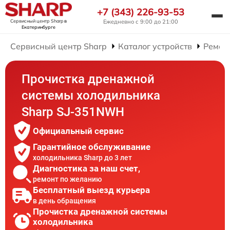
+7 (343) 226-93-53
Сервисный центр Sharp
в
Ежедневно с 9:00 до 21:00
Екатеринбурге
Сервисный центр Sharp
Каталог устройств
Ремон
Прочистка дренажной
системы холодильника
Sharp SJ-351NWH
Официальный сервис
Гарантийное обслуживание
холодильника Sharp до 3 лет
Диагностика за наш счет,
ремонт по желанию
Бесплатный выезд курьера
в день обращения
Прочистка дренажной системы
холодильника