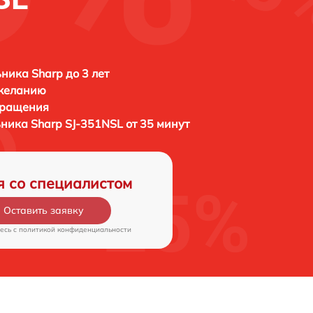
ника Sharp до 3 лет
 желанию
бращения
ьника
Sharp SJ-351NSL от 35 минут
я со специалистом
Оставить заявку
есь c
политикой конфиденциальности