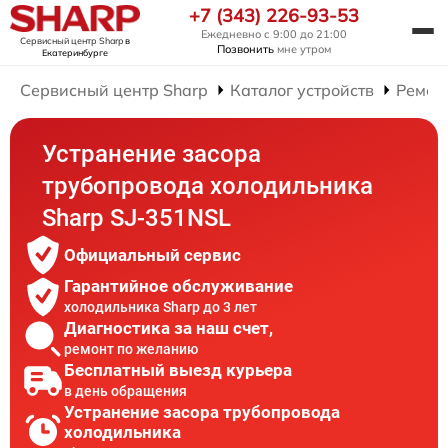
+7 (343) 226-93-53
Ежедневно с 9:00 до 21:00
Сервисный центр Sharp
в
Позвонить
мне утром
Екатеринбурге
Сервисный центр Sharp
Каталог устройств
Ремон
Устранение засора
трубопровода холодильника
Sharp SJ-351NSL
Официальный сервис
Гарантийное обслуживание
холодильника Sharp до 3 лет
Диагностика за наш счет,
ремонт по желанию
Бесплатный выезд курьера
в день обращения
Устранение засора трубопровода
холодильника