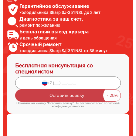
Гарантийное обслуживание
холодильника Sharp SJ-351NSL до 3 лет
Диагностика за наш счет,
ремонт по желанию
Бесплатный выезд курьера
в день обращения
Срочный ремонт
холодильника Sharp SJ-351NSL от 35 минут
Бесплатная консультация со
специалистом
Оставить заявку
Нажимая на кнопку "Оставить заявку" Вы соглашаетесь c
политикой
конфиденциальности