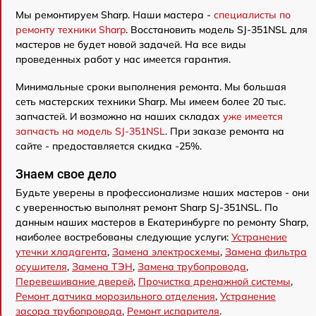
Мы ремонтируем Sharp. Наши мастера -
специалисты по
ремонту техники Sharp
. Восстановить модель SJ-351NSL для
мастеров не будет новой задачей. На все виды
проведенных работ у нас имеется гарантия.
Минимальные сроки выполнения ремонта. Мы большая
сеть мастерских техники Sharp. Мы имеем более 20 тыс.
запчастей. И возможно на наших складах
уже имеется
запчасть на модель SJ-351NSL
. При заказе ремонта на
сайте - предоставляется скидка -25%.
Знаем свое дело
Будьте уверены в профессионализме наших мастеров - они
с уверенностью выполнят ремонт Sharp SJ-351NSL. По
данным наших мастеров в Екатеринбурге по ремонту Sharp,
наиболее востребованы следующие услуги:
Устранение
утечки хладагента
,
Замена электросхемы
,
Замена фильтра
осушителя
,
Замена ТЭН
,
Замена трубопровода
,
Перевешивание дверей
,
Прочистка дренажной системы
,
Ремонт датчика морозильного отделения
,
Устранение
засора трубопровода
,
Ремонт испарителя
.