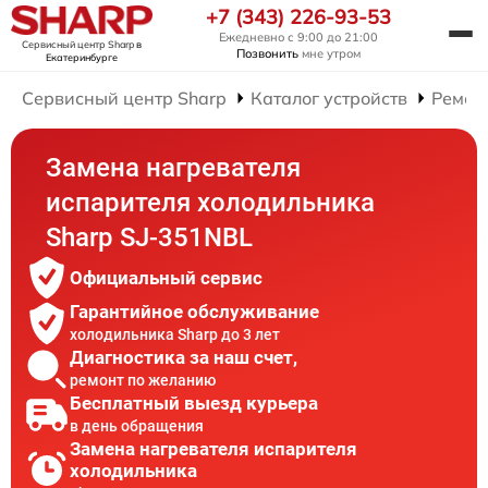
+7 (343) 226-93-53
Ежедневно с 9:00 до 21:00
Сервисный центр Sharp
в
Позвонить
мне утром
Екатеринбурге
Сервисный центр Sharp
Каталог устройств
Ремон
Замена нагревателя
испарителя холодильника
Sharp SJ-351NBL
Официальный сервис
Гарантийное обслуживание
холодильника Sharp до 3 лет
Диагностика за наш счет,
ремонт по желанию
Бесплатный выезд курьера
в день обращения
Замена нагревателя испарителя
холодильника