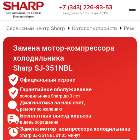
+7 (343) 226-93-53
Сервисный центр Sharp
в
Ежедневно с 9:00 до 21:00
Екатеринбурге
Сервисный центр Sharp
Каталог устройств
Ремон
Замена мотор-компрессора
холодильника
Sharp SJ-351NBL
Официальный сервис
Гарантийное обслуживание
холодильника Sharp до 3 лет
Диагностика за наш счет,
ремонт по желанию
Бесплатный выезд курьера
в день обращения
Замена мотор-компрессора холодильника
Sharp SJ-351NBL от 35 минут